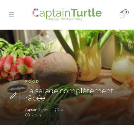
0
FOOD
La salade complètement
râpée
Captain Turtle
2
2 min